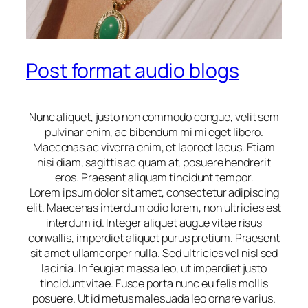
Post format audio blogs
Nunc aliquet, justo non commodo congue, velit sem
pulvinar enim, ac bibendum mi mi eget libero.
Maecenas ac viverra enim, et laoreet lacus. Etiam
nisi diam, sagittis ac quam at, posuere hendrerit
eros. Praesent aliquam tincidunt tempor.
Lorem ipsum dolor sit amet, consectetur adipiscing
elit. Maecenas interdum odio lorem, non ultricies est
interdum id. Integer aliquet augue vitae risus
convallis, imperdiet aliquet purus pretium. Praesent
sit amet ullamcorper nulla. Sed ultricies vel nisl sed
lacinia. In feugiat massa leo, ut imperdiet justo
tincidunt vitae. Fusce porta nunc eu felis mollis
posuere. Ut id metus malesuada leo ornare varius.